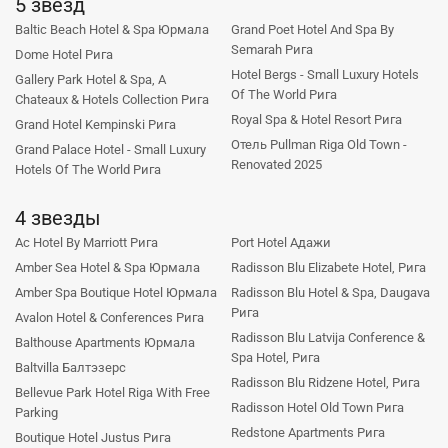
5 звезд
Baltic Beach Hotel & Spa Юрмала
Grand Poet Hotel And Spa By
Semarah Рига
Dome Hotel Рига
Hotel Bergs - Small Luxury Hotels
Gallery Park Hotel & Spa, A
Of The World Рига
Chateaux & Hotels Collection Рига
Royal Spa & Hotel Resort Рига
Grand Hotel Kempinski Рига
Отель Pullman Riga Old Town -
Grand Palace Hotel - Small Luxury
Renovated 2025
Hotels Of The World Рига
4 звезды
Ac Hotel By Marriott Рига
Port Hotel Адажи
Amber Sea Hotel & Spa Юрмала
Radisson Blu Elizabete Hotel, Рига
Amber Spa Boutique Hotel Юрмала
Radisson Blu Hotel & Spa, Daugava
Рига
Avalon Hotel & Conferences Рига
Radisson Blu Latvija Conference &
Balthouse Apartments Юрмала
Spa Hotel, Рига
Baltvilla Балтэзерс
Radisson Blu Ridzene Hotel, Рига
Bellevue Park Hotel Riga With Free
Radisson Hotel Old Town Рига
Parking
Redstone Apartments Рига
Boutique Hotel Justus Рига