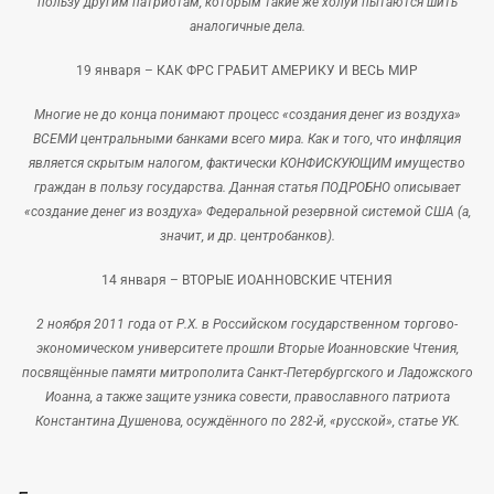
пользу другим патриотам, которым такие же холуи пытаются шить
аналогичные дела.
19 января –
КАК ФРС ГРАБИТ АМЕРИКУ И ВЕСЬ МИР
Многие не до конца понимают процесс «создания денег из воздуха»
ВСЕМИ центральными банками всего мира. Как и того, что инфляция
является скрытым налогом, фактически КОНФИСКУЮЩИМ имущество
граждан в пользу государства. Данная статья ПОДРОБНО описывает
«создание денег из воздуха» Федеральной резервной системой США (а,
значит, и др. центробанков).
14 января –
ВТОРЫЕ ИОАННОВСКИЕ ЧТЕНИЯ
2 ноября 2011 года от Р.Х. в Российском государственном торгово-
экономическом университете прошли Вторые Иоанновские Чтения,
посвящённые памяти митрополита Санкт-Петербургского и Ладожского
Иоанна, а также защите узника совести, православного патриота
Константина Душенова, осуждённого по 282-й, «русской», статье УК.