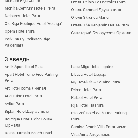
Mercure Riga Centre
Отель Relais Le Chevalier Рига
Monika Centrum Hotels Рига
Отель Sanmari Даугавпилс
Neiburgs Hotel Рига
Отель Skrunda Manor
Old Riga Boutique Hotel "Vecriga"
Отель The Benjamin House Рига
Opera Hotel Рига
Санаторий Белоруссия Юрмала
Park Inn By Radisson Riga
Valdemara
3 звезды
Antik Apart Hotel Рига
Lacu Miga Hotel Ligatne
Apart Hotel Tomo Free Parking
Libava Hotel Liepaja
Рига
My Hotel Ok & Coliving Рига
Art Hotel Roma Лиепая
Primo Hotel Рига
Augustine Hotel Рига
Rafael Hotel Рига
Avitar Рига
Rija Hotel Tia Рига
Biplan Hotel Даугавпилс
Rija Vef Hotel With Free Parking
Boutique Hotel Light House
Рига
Юрмала
Sunrise Beach Villa Рагациемс
Daina Jurmala Beach Hotel
Villa Anna Апсусиемс