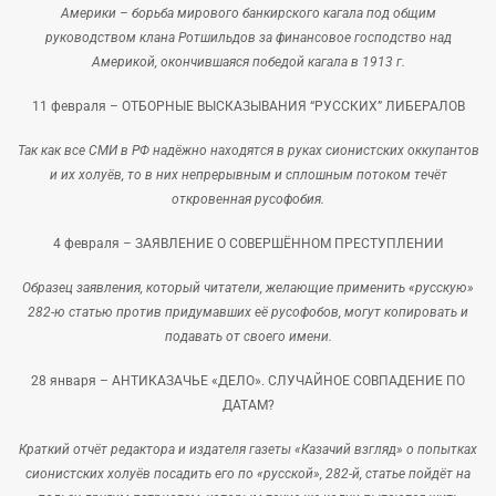
Америки – борьба мирового банкирского кагала под общим
руководством клана Ротшильдов за финансовое господство над
Америкой, окончившаяся победой кагала в 1913 г.
11 февраля –
ОТБОРНЫЕ ВЫСКАЗЫВАНИЯ “РУССКИХ” ЛИБЕРАЛОВ
Так как все СМИ в РФ надёжно находятся в руках сионистских оккупантов
и их холуёв, то в них непрерывным и сплошным потоком течёт
откровенная русофобия.
4 февраля –
ЗАЯВЛЕНИЕ О СОВЕРШЁННОМ ПРЕСТУПЛЕНИИ
Образец заявления, который читатели, желающие применить «русскую»
282-ю статью против придумавших её русофобов, могут копировать и
подавать от своего имени.
28 января –
АНТИКАЗАЧЬЕ «ДЕЛО». СЛУЧАЙНОЕ СОВПАДЕНИЕ ПО
ДАТАМ?
Краткий отчёт редактора и издателя газеты «Казачий взгляд» о попытках
сионистских холуёв посадить его по «русской», 282-й, статье пойдёт на