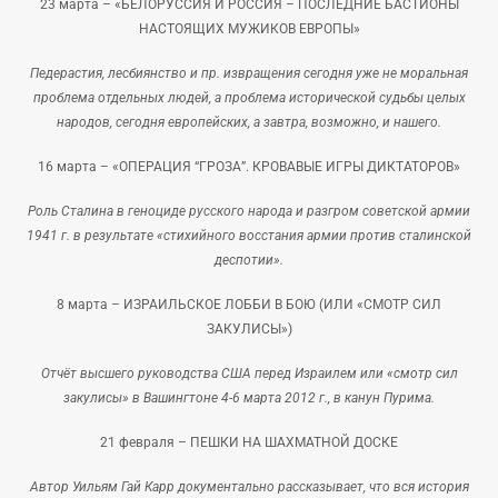
23 марта –
«БЕЛОРУССИЯ И РОССИЯ – ПОСЛЕДНИЕ БАСТИОНЫ
НАСТОЯЩИХ МУЖИКОВ ЕВРОПЫ»
Педерастия, лесбиянство и пр. извращения сегодня уже не моральная
проблема отдельных людей, а проблема исторической судьбы целых
народов, сегодня европейских, а завтра, возможно, и нашего.
16 марта –
«ОПЕРАЦИЯ “ГРОЗА”. КРОВАВЫЕ ИГРЫ ДИКТАТОРОВ»
Роль Сталина в геноциде русского народа и разгром советской армии
1941 г. в результате «стихийного восстания армии против сталинской
деспотии».
8 марта –
ИЗРАИЛЬСКОЕ ЛОББИ В БОЮ (ИЛИ «СМОТР СИЛ
ЗАКУЛИСЫ»)
Отчёт высшего руководства США перед Израилем или «смотр сил
закулисы» в Вашингтоне 4-6 марта 2012 г., в канун Пурима.
21 февраля –
ПЕШКИ НА ШАХМАТНОЙ ДОСКЕ
Автор Уильям Гай Карр документально рассказывает, что вся история