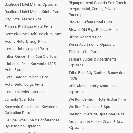
Rigaapartment Sonada Self Check-
Boutique Hotel Mama Юрмала
In Aparthotel, Center, Private
Boutique Hotel Monte Kristo Рига
Parking
City Hotel Teater Рига
Rixwell Elefant Hotel Рига
Forums Boutique Hotel Рига
Rixwell Old Riga Palace Hotel
Gertrude Hotel Self Check-In Рига
Silene Resort & Spa
Hestia Hotel Draugi Рига
Sonia Apartments Юрмала
Hestia Hotel Jugend Рига
Tallink Hotel Рига
Hilton Garden Inn Riga Old Town
Tamara Suites & Apartments
Historical Ekes Konvents 1435
Юрмала
Hotel Рига
Tribe Riga City Centre - Renovated
Hotel Garden Palace Рига
2026
Hotel Gutenbergs Рига
Villa Alvine Family Apart-Hotel
Hotel Kolumbs Лиепая
Юрмала
Jurmala Spa Hotel
Wellton Centrum Hotel & Spa Рига
Konventa Seta Hotel - Keystone
Wellton Riga Hotel & Spa
Collection Рига
Wellton Riverside Spa Hotel Рига
Lielupe Hotel Spa & Conferences
Апарт отель Amber Coast & Sea
By Semarah Юрмала
Юрмала