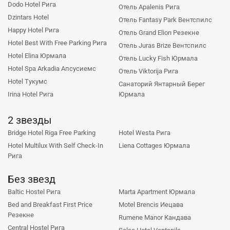
Dodo Hotel Рига
Отель Apalenis Рига
Dzintars Hotel
Отель Fantasy Park Вентспилс
Happy Hotel Рига
Отель Grand Elion Резекне
Hotel Best With Free Parking Рига
Отель Juras Brize Вентспилс
Hotel Elina Юрмала
Отель Lucky Fish Юрмала
Hotel Spa Arkadia Апсусиемс
Отель Viktorija Рига
Hotel Тукумс
Санаторий Янтарный Берег
Irina Hotel Рига
Юрмала
2 звезды
Bridge Hotel Riga Free Parking
Hotel Westa Рига
Hotel Multilux With Self Check-In
Liena Cottages Юрмала
Рига
Без звезд
Baltic Hostel Рига
Marta Apartment Юрмала
Bed and Breakfast First Price
Motel Brencis Иецава
Резекне
Rumene Manor Кандава
Central Hostel Рига