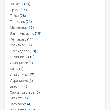
Зиемелу
(39)
Браса
(36)
Тейка
(28)
Tornkalns
(26)
Межапарк
(19)
Зиепниеккалнс
(18)
Кенгарагс
(11)
Золитуде
(11)
Плескодале
(10)
Плявниеки
(10)
Дзирциемс
(8)
Югла
(8)
Ильгуциемс
(7)
Дарзциемс
(6)
Биерини
(6)
Саркандаугава
(6)
Скансте
(4)
Засулаукс
(4)