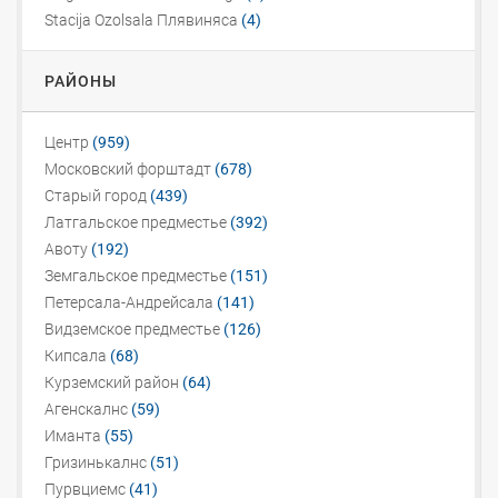
Stacija Ozolsala Плявиняса
(4)
РАЙОНЫ
Центр
(959)
Московский форштадт
(678)
Старый город
(439)
Латгальское предместье
(392)
Авоту
(192)
Земгальское предместье
(151)
Петерсала-Андрейсала
(141)
Видземское предместье
(126)
Кипсала
(68)
Курземский район
(64)
Агенскалнс
(59)
Иманта
(55)
Гризинькалнс
(51)
Пурвциемс
(41)