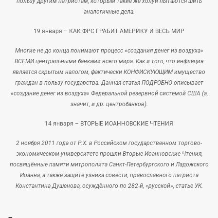
пользу другим патриотам, которым такие же холуи пытаются шить
аналогичные дела.
19 января –
КАК ФРС ГРАБИТ АМЕРИКУ И ВЕСЬ МИР
Многие не до конца понимают процесс «создания денег из воздуха»
ВСЕМИ центральными банками всего мира. Как и того, что инфляция
является скрытым налогом, фактически КОНФИСКУЮЩИМ имущество
граждан в пользу государства. Данная статья ПОДРОБНО описывает
«создание денег из воздуха» Федеральной резервной системой США (а,
значит, и др. центробанков).
14 января –
ВТОРЫЕ ИОАННОВСКИЕ ЧТЕНИЯ
2 ноября 2011 года от Р.Х. в Российском государственном торгово-
экономическом университете прошли Вторые Иоанновские Чтения,
посвящённые памяти митрополита Санкт-Петербургского и Ладожского
Иоанна, а также защите узника совести, православного патриота
Константина Душенова, осуждённого по 282-й, «русской», статье УК.