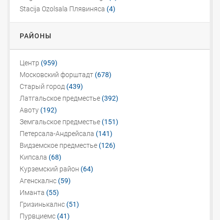
Stacija Ozolsala Плявиняса
(4)
РАЙОНЫ
Центр
(959)
Московский форштадт
(678)
Старый город
(439)
Латгальское предместье
(392)
Авоту
(192)
Земгальское предместье
(151)
Петерсала-Андрейсала
(141)
Видземское предместье
(126)
Кипсала
(68)
Курземский район
(64)
Агенскалнс
(59)
Иманта
(55)
Гризинькалнс
(51)
Пурвциемс
(41)