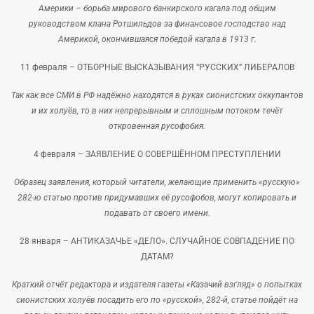
Америки – борьба мирового банкирского кагала под общим
руководством клана Ротшильдов за финансовое господство над
Америкой, окончившаяся победой кагала в 1913 г.
11 февраля –
ОТБОРНЫЕ ВЫСКАЗЫВАНИЯ “РУССКИХ” ЛИБЕРАЛОВ
Так как все СМИ в РФ надёжно находятся в руках сионистских оккупантов
и их холуёв, то в них непрерывным и сплошным потоком течёт
откровенная русофобия.
4 февраля –
ЗАЯВЛЕНИЕ О СОВЕРШЁННОМ ПРЕСТУПЛЕНИИ
Образец заявления, который читатели, желающие применить «русскую»
282-ю статью против придумавших её русофобов, могут копировать и
подавать от своего имени.
28 января –
АНТИКАЗАЧЬЕ «ДЕЛО». СЛУЧАЙНОЕ СОВПАДЕНИЕ ПО
ДАТАМ?
Краткий отчёт редактора и издателя газеты «Казачий взгляд» о попытках
сионистских холуёв посадить его по «русской», 282-й, статье пойдёт на