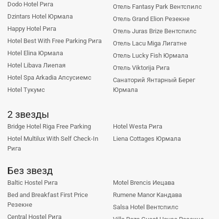
Dodo Hotel Рига
Отель Fantasy Park Вентспилс
Dzintars Hotel Юрмала
Отель Grand Elion Резекне
Happy Hotel Рига
Отель Juras Brize Вентспилс
Hotel Best With Free Parking Рига
Отель Lacu Miga Лигатне
Hotel Elina Юрмала
Отель Lucky Fish Юрмала
Hotel Libava Лиепая
Отель Viktorija Рига
Hotel Spa Arkadia Апсусиемс
Санаторий Янтарный Берег
Hotel Тукумс
Юрмала
2 звезды
Bridge Hotel Riga Free Parking
Hotel Westa Рига
Hotel Multilux With Self Check-In
Liena Cottages Юрмала
Рига
Без звезд
Baltic Hostel Рига
Motel Brencis Иецава
Bed and Breakfast First Price
Rumene Manor Кандава
Резекне
Salsa Hotel Вентспилс
Central Hostel Рига