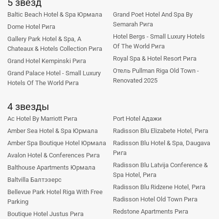
5 звезд
Baltic Beach Hotel & Spa Юрмала
Grand Poet Hotel And Spa By
Semarah Рига
Dome Hotel Рига
Hotel Bergs - Small Luxury Hotels
Gallery Park Hotel & Spa, A
Of The World Рига
Chateaux & Hotels Collection Рига
Royal Spa & Hotel Resort Рига
Grand Hotel Kempinski Рига
Отель Pullman Riga Old Town -
Grand Palace Hotel - Small Luxury
Renovated 2025
Hotels Of The World Рига
4 звезды
Ac Hotel By Marriott Рига
Port Hotel Адажи
Amber Sea Hotel & Spa Юрмала
Radisson Blu Elizabete Hotel, Рига
Amber Spa Boutique Hotel Юрмала
Radisson Blu Hotel & Spa, Daugava
Рига
Avalon Hotel & Conferences Рига
Radisson Blu Latvija Conference &
Balthouse Apartments Юрмала
Spa Hotel, Рига
Baltvilla Балтэзерс
Radisson Blu Ridzene Hotel, Рига
Bellevue Park Hotel Riga With Free
Radisson Hotel Old Town Рига
Parking
Redstone Apartments Рига
Boutique Hotel Justus Рига