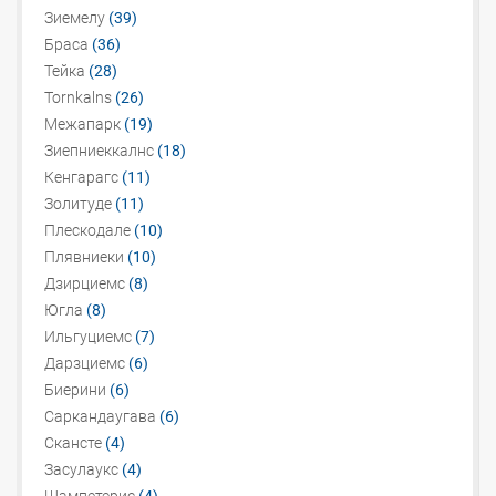
Зиемелу
(39)
Браса
(36)
Тейка
(28)
Tornkalns
(26)
Межапарк
(19)
Зиепниеккалнс
(18)
Кенгарагс
(11)
Золитуде
(11)
Плескодале
(10)
Плявниеки
(10)
Дзирциемс
(8)
Югла
(8)
Ильгуциемс
(7)
Дарзциемс
(6)
Биерини
(6)
Саркандаугава
(6)
Скансте
(4)
Засулаукс
(4)