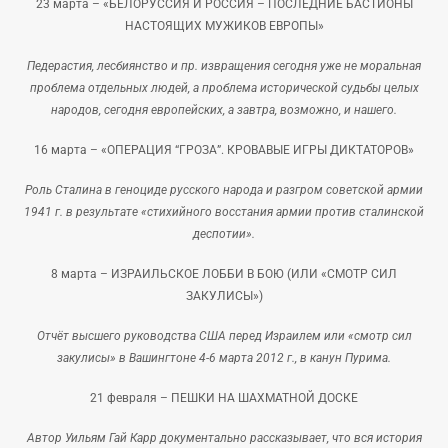
23 марта –
«БЕЛОРУССИЯ И РОССИЯ – ПОСЛЕДНИЕ БАСТИОНЫ
НАСТОЯЩИХ МУЖИКОВ ЕВРОПЫ»
Педерастия, лесбиянство и пр. извращения сегодня уже не моральная
проблема отдельных людей, а проблема исторической судьбы целых
народов, сегодня европейских, а завтра, возможно, и нашего.
16 марта –
«ОПЕРАЦИЯ “ГРОЗА”. КРОВАВЫЕ ИГРЫ ДИКТАТОРОВ»
Роль Сталина в геноциде русского народа и разгром советской армии
1941 г. в результате «стихийного восстания армии против сталинской
деспотии».
8 марта –
ИЗРАИЛЬСКОЕ ЛОББИ В БОЮ (ИЛИ «СМОТР СИЛ
ЗАКУЛИСЫ»)
Отчёт высшего руководства США перед Израилем или «смотр сил
закулисы» в Вашингтоне 4-6 марта 2012 г., в канун Пурима.
21 февраля –
ПЕШКИ НА ШАХМАТНОЙ ДОСКЕ
Автор Уильям Гай Карр документально рассказывает, что вся история