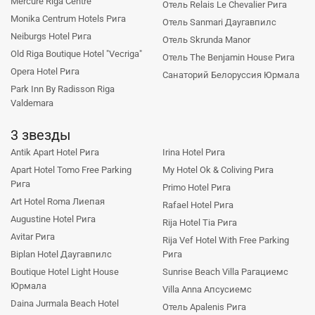
Mercure Riga Centre
Отель Relais Le Chevalier Рига
Monika Centrum Hotels Рига
Отель Sanmari Даугавпилс
Neiburgs Hotel Рига
Отель Skrunda Manor
Old Riga Boutique Hotel "Vecriga"
Отель The Benjamin House Рига
Opera Hotel Рига
Санаторий Белоруссия Юрмала
Park Inn By Radisson Riga
Valdemara
3 звезды
Antik Apart Hotel Рига
Irina Hotel Рига
Apart Hotel Tomo Free Parking
My Hotel Ok & Coliving Рига
Рига
Primo Hotel Рига
Art Hotel Roma Лиепая
Rafael Hotel Рига
Augustine Hotel Рига
Rija Hotel Tia Рига
Avitar Рига
Rija Vef Hotel With Free Parking
Biplan Hotel Даугавпилс
Рига
Boutique Hotel Light House
Sunrise Beach Villa Рагациемс
Юрмала
Villa Anna Апсусиемс
Daina Jurmala Beach Hotel
Отель Apalenis Рига