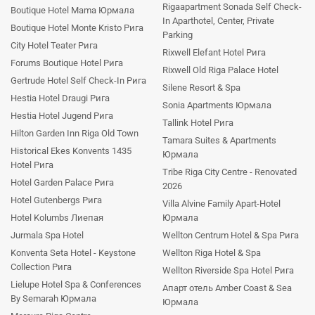
Rigaapartment Sonada Self Check-
Boutique Hotel Mama Юрмала
In Aparthotel, Center, Private
Boutique Hotel Monte Kristo Рига
Parking
City Hotel Teater Рига
Rixwell Elefant Hotel Рига
Forums Boutique Hotel Рига
Rixwell Old Riga Palace Hotel
Gertrude Hotel Self Check-In Рига
Silene Resort & Spa
Hestia Hotel Draugi Рига
Sonia Apartments Юрмала
Hestia Hotel Jugend Рига
Tallink Hotel Рига
Hilton Garden Inn Riga Old Town
Tamara Suites & Apartments
Historical Ekes Konvents 1435
Юрмала
Hotel Рига
Tribe Riga City Centre - Renovated
Hotel Garden Palace Рига
2026
Hotel Gutenbergs Рига
Villa Alvine Family Apart-Hotel
Hotel Kolumbs Лиепая
Юрмала
Jurmala Spa Hotel
Wellton Centrum Hotel & Spa Рига
Konventa Seta Hotel - Keystone
Wellton Riga Hotel & Spa
Collection Рига
Wellton Riverside Spa Hotel Рига
Lielupe Hotel Spa & Conferences
Апарт отель Amber Coast & Sea
By Semarah Юрмала
Юрмала