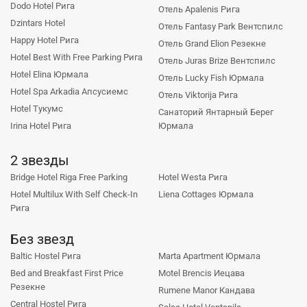
Dodo Hotel Рига
Отель Apalenis Рига
Dzintars Hotel
Отель Fantasy Park Вентспилс
Happy Hotel Рига
Отель Grand Elion Резекне
Hotel Best With Free Parking Рига
Отель Juras Brize Вентспилс
Hotel Elina Юрмала
Отель Lucky Fish Юрмала
Hotel Spa Arkadia Апсусиемс
Отель Viktorija Рига
Hotel Тукумс
Санаторий Янтарный Берег
Irina Hotel Рига
Юрмала
2 звезды
Bridge Hotel Riga Free Parking
Hotel Westa Рига
Hotel Multilux With Self Check-In
Liena Cottages Юрмала
Рига
Без звезд
Baltic Hostel Рига
Marta Apartment Юрмала
Bed and Breakfast First Price
Motel Brencis Иецава
Резекне
Rumene Manor Кандава
Central Hostel Рига