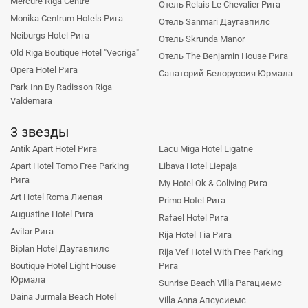
Mercure Riga Centre
Отель Relais Le Chevalier Рига
Monika Centrum Hotels Рига
Отель Sanmari Даугавпилс
Neiburgs Hotel Рига
Отель Skrunda Manor
Old Riga Boutique Hotel "Vecriga"
Отель The Benjamin House Рига
Opera Hotel Рига
Санаторий Белоруссия Юрмала
Park Inn By Radisson Riga
Valdemara
3 звезды
Antik Apart Hotel Рига
Lacu Miga Hotel Ligatne
Apart Hotel Tomo Free Parking
Libava Hotel Liepaja
Рига
My Hotel Ok & Coliving Рига
Art Hotel Roma Лиепая
Primo Hotel Рига
Augustine Hotel Рига
Rafael Hotel Рига
Avitar Рига
Rija Hotel Tia Рига
Biplan Hotel Даугавпилс
Rija Vef Hotel With Free Parking
Boutique Hotel Light House
Рига
Юрмала
Sunrise Beach Villa Рагациемс
Daina Jurmala Beach Hotel
Villa Anna Апсусиемс