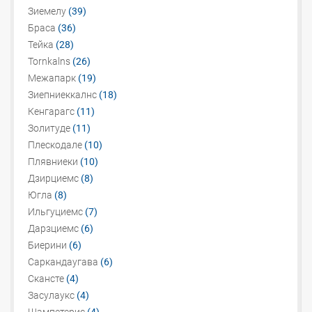
Зиемелу
(39)
Браса
(36)
Тейка
(28)
Tornkalns
(26)
Межапарк
(19)
Зиепниеккалнс
(18)
Кенгарагс
(11)
Золитуде
(11)
Плескодале
(10)
Плявниеки
(10)
Дзирциемс
(8)
Югла
(8)
Ильгуциемс
(7)
Дарзциемс
(6)
Биерини
(6)
Саркандаугава
(6)
Скансте
(4)
Засулаукс
(4)