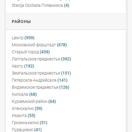
Stacija Ozolsala Плявиняса
(4)
РАЙОНЫ
Центр
(959)
Московский форштадт
(678)
Старый город
(439)
Латгальское предместье
(392)
Авоту
(192)
Земгальское предместье
(151)
Петерсала-Андрейсала
(141)
Видземское предместье
(126)
Кипсала
(68)
Курземский район
(64)
Агенскалнс
(59)
Иманта
(55)
Гризинькалнс
(51)
Пурвциемс
(41)