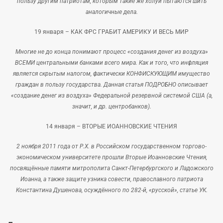
пользу другим патриотам, которым такие же холуи пытаются шить
аналогичные дела.
19 января –
КАК ФРС ГРАБИТ АМЕРИКУ И ВЕСЬ МИР
Многие не до конца понимают процесс «создания денег из воздуха»
ВСЕМИ центральными банками всего мира. Как и того, что инфляция
является скрытым налогом, фактически КОНФИСКУЮЩИМ имущество
граждан в пользу государства. Данная статья ПОДРОБНО описывает
«создание денег из воздуха» Федеральной резервной системой США (а,
значит, и др. центробанков).
14 января –
ВТОРЫЕ ИОАННОВСКИЕ ЧТЕНИЯ
2 ноября 2011 года от Р.Х. в Российском государственном торгово-
экономическом университете прошли Вторые Иоанновские Чтения,
посвящённые памяти митрополита Санкт-Петербургского и Ладожского
Иоанна, а также защите узника совести, православного патриота
Константина Душенова, осуждённого по 282-й, «русской», статье УК.