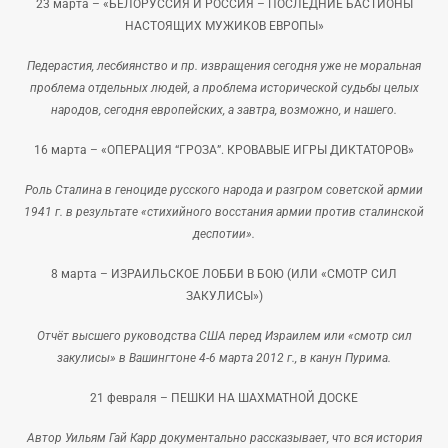
23 марта –
«БЕЛОРУССИЯ И РОССИЯ – ПОСЛЕДНИЕ БАСТИОНЫ
НАСТОЯЩИХ МУЖИКОВ ЕВРОПЫ»
Педерастия, лесбиянство и пр. извращения сегодня уже не моральная
проблема отдельных людей, а проблема исторической судьбы целых
народов, сегодня европейских, а завтра, возможно, и нашего.
16 марта –
«ОПЕРАЦИЯ “ГРОЗА”. КРОВАВЫЕ ИГРЫ ДИКТАТОРОВ»
Роль Сталина в геноциде русского народа и разгром советской армии
1941 г. в результате «стихийного восстания армии против сталинской
деспотии».
8 марта –
ИЗРАИЛЬСКОЕ ЛОББИ В БОЮ (ИЛИ «СМОТР СИЛ
ЗАКУЛИСЫ»)
Отчёт высшего руководства США перед Израилем или «смотр сил
закулисы» в Вашингтоне 4-6 марта 2012 г., в канун Пурима.
21 февраля –
ПЕШКИ НА ШАХМАТНОЙ ДОСКЕ
Автор Уильям Гай Карр документально рассказывает, что вся история