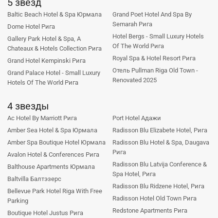
5 звезд
Baltic Beach Hotel & Spa Юрмала
Grand Poet Hotel And Spa By
Semarah Рига
Dome Hotel Рига
Hotel Bergs - Small Luxury Hotels
Gallery Park Hotel & Spa, A
Of The World Рига
Chateaux & Hotels Collection Рига
Royal Spa & Hotel Resort Рига
Grand Hotel Kempinski Рига
Отель Pullman Riga Old Town -
Grand Palace Hotel - Small Luxury
Renovated 2025
Hotels Of The World Рига
4 звезды
Ac Hotel By Marriott Рига
Port Hotel Адажи
Amber Sea Hotel & Spa Юрмала
Radisson Blu Elizabete Hotel, Рига
Amber Spa Boutique Hotel Юрмала
Radisson Blu Hotel & Spa, Daugava
Рига
Avalon Hotel & Conferences Рига
Radisson Blu Latvija Conference &
Balthouse Apartments Юрмала
Spa Hotel, Рига
Baltvilla Балтэзерс
Radisson Blu Ridzene Hotel, Рига
Bellevue Park Hotel Riga With Free
Radisson Hotel Old Town Рига
Parking
Redstone Apartments Рига
Boutique Hotel Justus Рига