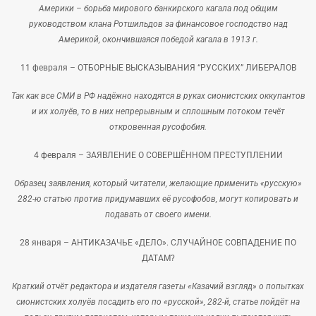
Америки – борьба мирового банкирского кагала под общим
руководством клана Ротшильдов за финансовое господство над
Америкой, окончившаяся победой кагала в 1913 г.
11 февраля –
ОТБОРНЫЕ ВЫСКАЗЫВАНИЯ “РУССКИХ” ЛИБЕРАЛОВ
Так как все СМИ в РФ надёжно находятся в руках сионистских оккупантов
и их холуёв, то в них непрерывным и сплошным потоком течёт
откровенная русофобия.
4 февраля –
ЗАЯВЛЕНИЕ О СОВЕРШЁННОМ ПРЕСТУПЛЕНИИ
Образец заявления, который читатели, желающие применить «русскую»
282-ю статью против придумавших её русофобов, могут копировать и
подавать от своего имени.
28 января –
АНТИКАЗАЧЬЕ «ДЕЛО». СЛУЧАЙНОЕ СОВПАДЕНИЕ ПО
ДАТАМ?
Краткий отчёт редактора и издателя газеты «Казачий взгляд» о попытках
сионистских холуёв посадить его по «русской», 282-й, статье пойдёт на