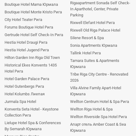
Rigaapartment Sonada Self Check-
Boutique Hotel Mama Юрмала
In Aparthotel, Center, Private
Boutique Hotel Monte Kristo Рига
Parking
City Hotel Teater Рига
Rixwell Elefant Hotel Рига
Forums Boutique Hotel Рига
Rixwell Old Riga Palace Hotel
Gertrude Hotel Self Check-In Рига
Silene Resort & Spa
Hestia Hotel Draugi Рига
Sonia Apartments Юрмала
Hestia Hotel Jugend Рига
Tallink Hotel Рига
Hilton Garden Inn Riga Old Town
Tamara Suites & Apartments
Historical Ekes Konvents 1435
Юрмала
Hotel Рига
Tribe Riga City Centre - Renovated
Hotel Garden Palace Рига
2026
Hotel Gutenbergs Рига
Villa Alvine Family Apart-Hotel
Hotel Kolumbs Лиепая
Юрмала
Jurmala Spa Hotel
Wellton Centrum Hotel & Spa Рига
Konventa Seta Hotel - Keystone
Wellton Riga Hotel & Spa
Collection Рига
Wellton Riverside Spa Hotel Рига
Lielupe Hotel Spa & Conferences
Апарт отель Amber Coast & Sea
By Semarah Юрмала
Юрмала