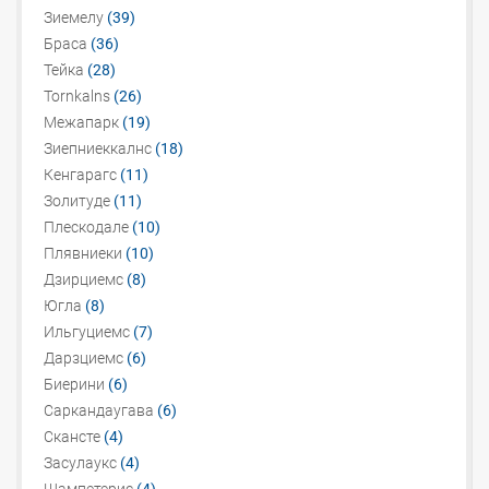
Зиемелу
(39)
Браса
(36)
Тейка
(28)
Tornkalns
(26)
Межапарк
(19)
Зиепниеккалнс
(18)
Кенгарагс
(11)
Золитуде
(11)
Плескодале
(10)
Плявниеки
(10)
Дзирциемс
(8)
Югла
(8)
Ильгуциемс
(7)
Дарзциемс
(6)
Биерини
(6)
Саркандаугава
(6)
Скансте
(4)
Засулаукс
(4)