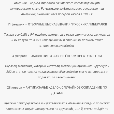
Америки – борьба мирового банкирского кагала под общим
руководством клана Ротшильдов за финансовое господство над
Америкой, окончившаяся победой кагала в 1913 г.
11 февраля –
ОТБОРНЫЕ ВЫСКАЗЫВАНИЯ “РУССКИХ” ЛИБЕРАЛОВ
Так как все СМИ в РФ надёжно находятся в руках сионистских оккупантов
и их холуёв, то в них непрерывным и сплошным потоком течёт
откровенная русофобия.
4 февраля –
ЗАЯВЛЕНИЕ О СОВЕРШЁННОМ ПРЕСТУПЛЕНИИ
Образец заявления, который читатели, желающие применить «русскую»
282-ю статью против придумавших её русофобов, могут копировать и
подавать от своего имени.
28 января –
АНТИКАЗАЧЬЕ «ДЕЛО». СЛУЧАЙНОЕ СОВПАДЕНИЕ ПО
ДАТАМ?
Краткий отчёт редактора и издателя газеты «Казачий взгляд» о попытках
сионистских холуёв посадить его по «русской», 282-й, статье пойдёт на