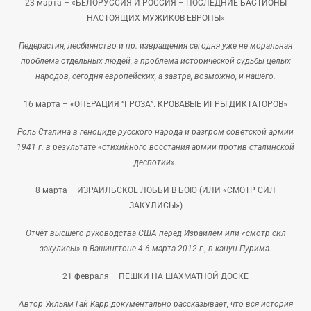
23 марта –
«БЕЛОРУССИЯ И РОССИЯ – ПОСЛЕДНИЕ БАСТИОНЫ
НАСТОЯЩИХ МУЖИКОВ ЕВРОПЫ»
Педерастия, лесбиянство и пр. извращения сегодня уже не моральная
проблема отдельных людей, а проблема исторической судьбы целых
народов, сегодня европейских, а завтра, возможно, и нашего.
16 марта –
«ОПЕРАЦИЯ “ГРОЗА”. КРОВАВЫЕ ИГРЫ ДИКТАТОРОВ»
Роль Сталина в геноциде русского народа и разгром советской армии
1941 г. в результате «стихийного восстания армии против сталинской
деспотии».
8 марта –
ИЗРАИЛЬСКОЕ ЛОББИ В БОЮ (ИЛИ «СМОТР СИЛ
ЗАКУЛИСЫ»)
Отчёт высшего руководства США перед Израилем или «смотр сил
закулисы» в Вашингтоне 4-6 марта 2012 г., в канун Пурима.
21 февраля –
ПЕШКИ НА ШАХМАТНОЙ ДОСКЕ
Автор Уильям Гай Карр документально рассказывает, что вся история