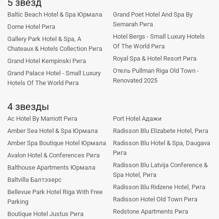
5 звезд
Baltic Beach Hotel & Spa Юрмала
Grand Poet Hotel And Spa By
Semarah Рига
Dome Hotel Рига
Hotel Bergs - Small Luxury Hotels
Gallery Park Hotel & Spa, A
Of The World Рига
Chateaux & Hotels Collection Рига
Royal Spa & Hotel Resort Рига
Grand Hotel Kempinski Рига
Отель Pullman Riga Old Town -
Grand Palace Hotel - Small Luxury
Renovated 2025
Hotels Of The World Рига
4 звезды
Ac Hotel By Marriott Рига
Port Hotel Адажи
Amber Sea Hotel & Spa Юрмала
Radisson Blu Elizabete Hotel, Рига
Amber Spa Boutique Hotel Юрмала
Radisson Blu Hotel & Spa, Daugava
Рига
Avalon Hotel & Conferences Рига
Radisson Blu Latvija Conference &
Balthouse Apartments Юрмала
Spa Hotel, Рига
Baltvilla Балтэзерс
Radisson Blu Ridzene Hotel, Рига
Bellevue Park Hotel Riga With Free
Radisson Hotel Old Town Рига
Parking
Redstone Apartments Рига
Boutique Hotel Justus Рига