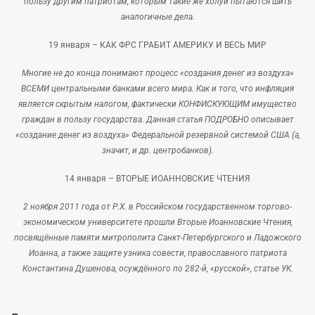
пользу другим патриотам, которым такие же холуи пытаются шить
аналогичные дела.
19 января –
КАК ФРС ГРАБИТ АМЕРИКУ И ВЕСЬ МИР
Многие не до конца понимают процесс «создания денег из воздуха»
ВСЕМИ центральными банками всего мира. Как и того, что инфляция
является скрытым налогом, фактически КОНФИСКУЮЩИМ имущество
граждан в пользу государства. Данная статья ПОДРОБНО описывает
«создание денег из воздуха» Федеральной резервной системой США (а,
значит, и др. центробанков).
14 января –
ВТОРЫЕ ИОАННОВСКИЕ ЧТЕНИЯ
2 ноября 2011 года от Р.Х. в Российском государственном торгово-
экономическом университете прошли Вторые Иоанновские Чтения,
посвящённые памяти митрополита Санкт-Петербургского и Ладожского
Иоанна, а также защите узника совести, православного патриота
Константина Душенова, осуждённого по 282-й, «русской», статье УК.