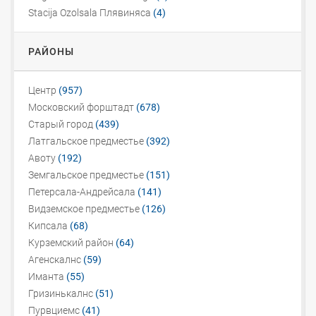
Stacija Ozolsala Плявиняса
(4)
РАЙОНЫ
Центр
(957)
Московский форштадт
(678)
Старый город
(439)
Латгальское предместье
(392)
Авоту
(192)
Земгальское предместье
(151)
Петерсала-Андрейсала
(141)
Видземское предместье
(126)
Кипсала
(68)
Курземский район
(64)
Агенскалнс
(59)
Иманта
(55)
Гризинькалнс
(51)
Пурвциемс
(41)