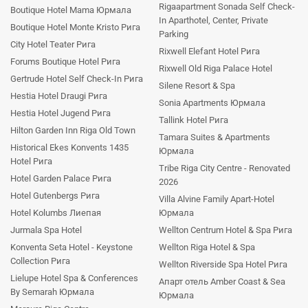
Rigaapartment Sonada Self Check-
Boutique Hotel Mama Юрмала
In Aparthotel, Center, Private
Boutique Hotel Monte Kristo Рига
Parking
City Hotel Teater Рига
Rixwell Elefant Hotel Рига
Forums Boutique Hotel Рига
Rixwell Old Riga Palace Hotel
Gertrude Hotel Self Check-In Рига
Silene Resort & Spa
Hestia Hotel Draugi Рига
Sonia Apartments Юрмала
Hestia Hotel Jugend Рига
Tallink Hotel Рига
Hilton Garden Inn Riga Old Town
Tamara Suites & Apartments
Historical Ekes Konvents 1435
Юрмала
Hotel Рига
Tribe Riga City Centre - Renovated
Hotel Garden Palace Рига
2026
Hotel Gutenbergs Рига
Villa Alvine Family Apart-Hotel
Hotel Kolumbs Лиепая
Юрмала
Jurmala Spa Hotel
Wellton Centrum Hotel & Spa Рига
Konventa Seta Hotel - Keystone
Wellton Riga Hotel & Spa
Collection Рига
Wellton Riverside Spa Hotel Рига
Lielupe Hotel Spa & Conferences
Апарт отель Amber Coast & Sea
By Semarah Юрмала
Юрмала