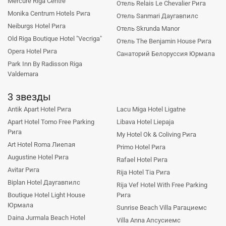
Mercure Riga Centre
Отель Relais Le Chevalier Рига
Monika Centrum Hotels Рига
Отель Sanmari Даугавпилс
Neiburgs Hotel Рига
Отель Skrunda Manor
Old Riga Boutique Hotel "Vecriga"
Отель The Benjamin House Рига
Opera Hotel Рига
Санаторий Белоруссия Юрмала
Park Inn By Radisson Riga
Valdemara
3 звезды
Antik Apart Hotel Рига
Lacu Miga Hotel Ligatne
Apart Hotel Tomo Free Parking
Libava Hotel Liepaja
Рига
My Hotel Ok & Coliving Рига
Art Hotel Roma Лиепая
Primo Hotel Рига
Augustine Hotel Рига
Rafael Hotel Рига
Avitar Рига
Rija Hotel Tia Рига
Biplan Hotel Даугавпилс
Rija Vef Hotel With Free Parking
Boutique Hotel Light House
Рига
Юрмала
Sunrise Beach Villa Рагациемс
Daina Jurmala Beach Hotel
Villa Anna Апсусиемс