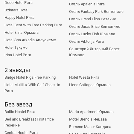
Dodo Hotel Рига
Отель Apalenis Рига
Dzintars Hotel
Отель Fantasy Park Вентспилс
Happy Hotel Рига
Отель Grand Elion Резекне
Hotel Best With Free Parking Рига
Отель Juras Brize Вентспилс
Hotel Elina Юрмала
Отель Lucky Fish Юрмала
Hotel Spa Arkadia Апсусиемс
Отель Viktorija Рига
Hotel Тукумс
Санаторий Янтарный Берег
Irina Hotel Рига
Юрмала
2 звезды
Bridge Hotel Riga Free Parking
Hotel Westa Рига
Hotel Multilux With Self Check-In
Liena Cottages Юрмала
Рига
Без звезд
Baltic Hostel Рига
Marta Apartment Юрмала
Bed and Breakfast First Price
Motel Brencis Иецава
Резекне
Rumene Manor Кандава
Central Hostel Рига