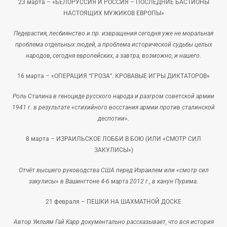
23 марта –
«БЕЛОРУССИЯ И РОССИЯ – ПОСЛЕДНИЕ БАСТИОНЫ
НАСТОЯЩИХ МУЖИКОВ ЕВРОПЫ»
Педерастия, лесбиянство и пр. извращения сегодня уже не моральная
проблема отдельных людей, а проблема исторической судьбы целых
народов, сегодня европейских, а завтра, возможно, и нашего.
16 марта –
«ОПЕРАЦИЯ “ГРОЗА”. КРОВАВЫЕ ИГРЫ ДИКТАТОРОВ»
Роль Сталина в геноциде русского народа и разгром советской армии
1941 г. в результате «стихийного восстания армии против сталинской
деспотии».
8 марта –
ИЗРАИЛЬСКОЕ ЛОББИ В БОЮ (ИЛИ «СМОТР СИЛ
ЗАКУЛИСЫ»)
Отчёт высшего руководства США перед Израилем или «смотр сил
закулисы» в Вашингтоне 4-6 марта 2012 г., в канун Пурима.
21 февраля –
ПЕШКИ НА ШАХМАТНОЙ ДОСКЕ
Автор Уильям Гай Карр документально рассказывает, что вся история