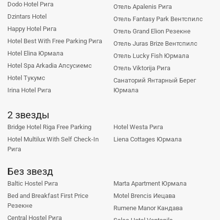
Dodo Hotel Рига
Отель Apalenis Рига
Dzintars Hotel
Отель Fantasy Park Вентспилс
Happy Hotel Рига
Отель Grand Elion Резекне
Hotel Best With Free Parking Рига
Отель Juras Brize Вентспилс
Hotel Elina Юрмала
Отель Lucky Fish Юрмала
Hotel Spa Arkadia Апсусиемс
Отель Viktorija Рига
Hotel Тукумс
Санаторий Янтарный Берег
Irina Hotel Рига
Юрмала
2 звезды
Bridge Hotel Riga Free Parking
Hotel Westa Рига
Hotel Multilux With Self Check-In
Liena Cottages Юрмала
Рига
Без звезд
Baltic Hostel Рига
Marta Apartment Юрмала
Bed and Breakfast First Price
Motel Brencis Иецава
Резекне
Rumene Manor Кандава
Central Hostel Рига