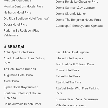
Mercure Riga Centre
Отель Relais Le Chevalier Рига
Monika Centrum Hotels Рига
Отель Sanmari Даугавпилс
Neiburgs Hotel Рига
Отель Skrunda Manor
Old Riga Boutique Hotel "Vecriga"
Отель The Benjamin House Рига
Opera Hotel Рига
Санаторий Белоруссия Юрмала
Park Inn By Radisson Riga
Valdemara
3 звезды
Antik Apart Hotel Рига
Lacu Miga Hotel Ligatne
Apart Hotel Tomo Free Parking
Libava Hotel Liepaja
Рига
My Hotel Ok & Coliving Рига
Art Hotel Roma Лиепая
Primo Hotel Рига
Augustine Hotel Рига
Rafael Hotel Рига
Avitar Рига
Rija Hotel Tia Рига
Biplan Hotel Даугавпилс
Rija Vef Hotel With Free Parking
Boutique Hotel Light House
Рига
Юрмала
Sunrise Beach Villa Рагациемс
Daina Jurmala Beach Hotel
Villa Anna Апсусиемс