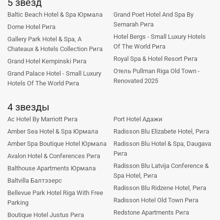
5 звезд
Baltic Beach Hotel & Spa Юрмала
Grand Poet Hotel And Spa By
Semarah Рига
Dome Hotel Рига
Hotel Bergs - Small Luxury Hotels
Gallery Park Hotel & Spa, A
Of The World Рига
Chateaux & Hotels Collection Рига
Royal Spa & Hotel Resort Рига
Grand Hotel Kempinski Рига
Отель Pullman Riga Old Town -
Grand Palace Hotel - Small Luxury
Renovated 2025
Hotels Of The World Рига
4 звезды
Ac Hotel By Marriott Рига
Port Hotel Адажи
Amber Sea Hotel & Spa Юрмала
Radisson Blu Elizabete Hotel, Рига
Amber Spa Boutique Hotel Юрмала
Radisson Blu Hotel & Spa, Daugava
Рига
Avalon Hotel & Conferences Рига
Radisson Blu Latvija Conference &
Balthouse Apartments Юрмала
Spa Hotel, Рига
Baltvilla Балтэзерс
Radisson Blu Ridzene Hotel, Рига
Bellevue Park Hotel Riga With Free
Radisson Hotel Old Town Рига
Parking
Redstone Apartments Рига
Boutique Hotel Justus Рига