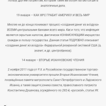
пользу другим патриотам, которым такие же холуи пытаются шить
аналогичные дела.
19 января –
КАК ФРС ГРАБИТ АМЕРИКУ И ВЕСЬ МИР
Многие не до конца понимают процесс «создания денег из воздуха»
ВСЕМИ центральными банками всего мира. Как и того, что инфляция
является скрытым налогом, фактически КОНФИСКУЮЩИМ имущество
граждан в пользу государства. Данная статья ПОДРОБНО описывает
«создание денег из воздуха» Федеральной резервной системой США (а,
значит, и др. центробанков).
14 января –
ВТОРЫЕ ИОАННОВСКИЕ ЧТЕНИЯ
2 ноября 2011 года от Р.Х. в Российском государственном торгово-
экономическом университете прошли Вторые Иоанновские Чтения,
посвящённые памяти митрополита Санкт-Петербургского и Ладожского
Иоанна, а также защите узника совести, православного патриота
Константина Душенова, осуждённого по 282-й, «русской», статье УК.