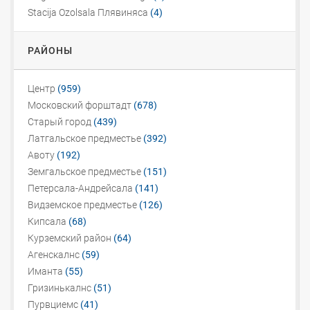
Stacija Ozolsala Плявиняса
(4)
РАЙОНЫ
Центр
(959)
Московский форштадт
(678)
Старый город
(439)
Латгальское предместье
(392)
Авоту
(192)
Земгальское предместье
(151)
Петерсала-Андрейсала
(141)
Видземское предместье
(126)
Кипсала
(68)
Курземский район
(64)
Агенскалнс
(59)
Иманта
(55)
Гризинькалнс
(51)
Пурвциемс
(41)