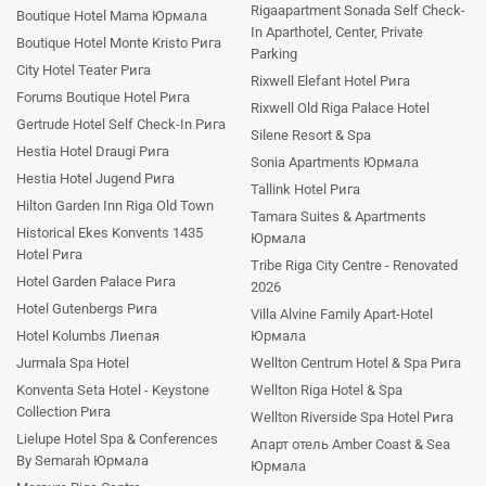
Rigaapartment Sonada Self Check-
Boutique Hotel Mama Юрмала
In Aparthotel, Center, Private
Boutique Hotel Monte Kristo Рига
Parking
City Hotel Teater Рига
Rixwell Elefant Hotel Рига
Forums Boutique Hotel Рига
Rixwell Old Riga Palace Hotel
Gertrude Hotel Self Check-In Рига
Silene Resort & Spa
Hestia Hotel Draugi Рига
Sonia Apartments Юрмала
Hestia Hotel Jugend Рига
Tallink Hotel Рига
Hilton Garden Inn Riga Old Town
Tamara Suites & Apartments
Historical Ekes Konvents 1435
Юрмала
Hotel Рига
Tribe Riga City Centre - Renovated
Hotel Garden Palace Рига
2026
Hotel Gutenbergs Рига
Villa Alvine Family Apart-Hotel
Hotel Kolumbs Лиепая
Юрмала
Jurmala Spa Hotel
Wellton Centrum Hotel & Spa Рига
Konventa Seta Hotel - Keystone
Wellton Riga Hotel & Spa
Collection Рига
Wellton Riverside Spa Hotel Рига
Lielupe Hotel Spa & Conferences
Апарт отель Amber Coast & Sea
By Semarah Юрмала
Юрмала