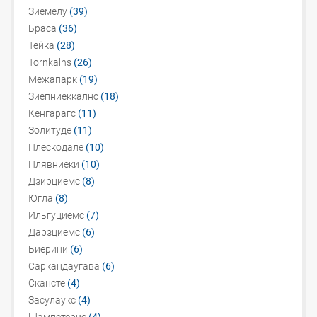
Зиемелу
(39)
Браса
(36)
Тейка
(28)
Tornkalns
(26)
Межапарк
(19)
Зиепниеккалнс
(18)
Кенгарагс
(11)
Золитуде
(11)
Плескодале
(10)
Плявниеки
(10)
Дзирциемс
(8)
Югла
(8)
Ильгуциемс
(7)
Дарзциемс
(6)
Биерини
(6)
Саркандаугава
(6)
Скансте
(4)
Засулаукс
(4)