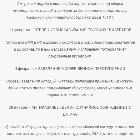
Америки – борьба мирового банкирского кагала под общим
руководством клана Ротшильдов за финансовое господство над
Америкой, окончившаяся победой кагала в 1913 г.
11 февраля –
ОТБОРНЫЕ ВЫСКАЗЫВАНИЯ “РУССКИХ” ЛИБЕРАЛОВ
Так как все СМИ в РФ надёжно находятся в руках сионистских оккупантов
и их холуёв, то в них непрерывным и сплошным потоком течёт
откровенная русофобия.
4 февраля –
ЗАЯВЛЕНИЕ О СОВЕРШЁННОМ ПРЕСТУПЛЕНИИ
Образец заявления, который читатели, желающие применить «русскую»
282-ю статью против придумавших её русофобов, могут копировать и
подавать от своего имени.
28 января –
АНТИКАЗАЧЬЕ «ДЕЛО». СЛУЧАЙНОЕ СОВПАДЕНИЕ ПО
ДАТАМ?
Краткий отчёт редактора и издателя газеты «Казачий взгляд» о попытках
сионистских холуёв посадить его по «русской», 282-й, статье пойдёт на